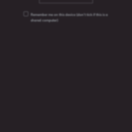
Remember me on this device
(don’t tick if this is a
shared computer)
Аліварыя Пшанічнае Безалкагольнае
Безалкагольнае піва
0,5%
2024
Шукаць
Шукаць па брэндах
па
брэндах
Пошук