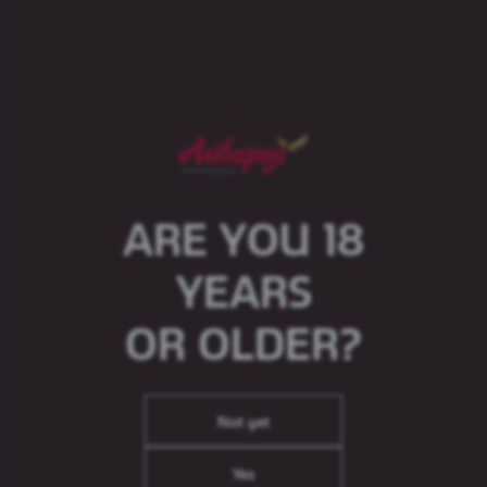
Garage Crafty Zero Drink Grapefruit –
безалкагольная навінка ў лінейцы c яркім густам
і водарам грэйпфрута. У прадукце збалансавана
спалучаюцца кіслінка і саладосць, якія робяць
напой выдатнай альтэрнатывай салодкім
газаваным напоям.
Кампанія «Аліварыя» падтрымлівае прынцыпы
адказнага спажывання.
ARE YOU 18
YEARS
OR OLDER?
Not yet
Yes