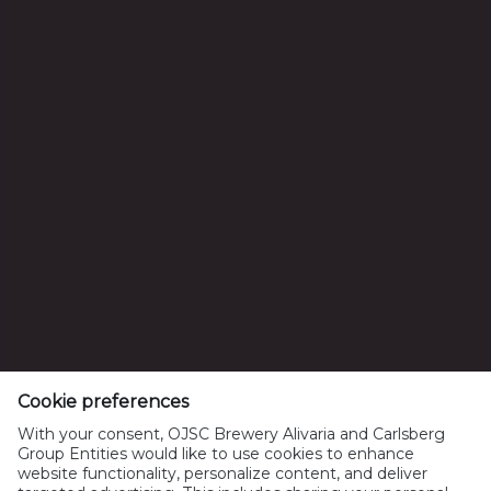
Шукаць па гатунках
ААТ "Піваварная кампанія Аліварыя"
Беларусь, Мінск, Кісялёва, 30
УНП 100128525
Пытанні ад спажыўцоў: +375(29) 500 18 01
Тел: +375172395801, Факс: +375172395802
Cookie preferences
info@alivaria.by
With your consent, OJSC Brewery Alivaria and Carlsberg
Group Entities would like to use cookies to enhance
website functionality, personalize content, and deliver
Палітыка Cookie
Прававая інфармацыя
Кантакты