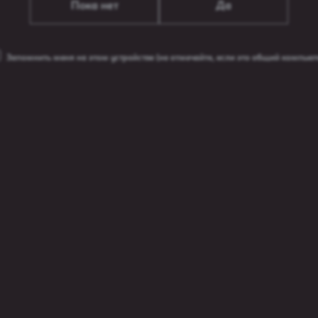
Пока нет
Да
Запомнить меня на этом устройстве
(не отмечайте, если это общий компьют
варыя»
творана ў 1864 годзе і з'яўляецца найстарэйшым
еларусі. Сёння «Аліварыя» – частка Carlsberg
ечваюць пастаянна высокая якасць прадукцыі,
фель брэндаў.
прадстаўляць брэнды Carlsberg Group на тэрыторыі
ў, сярод якіх «Аліварыя»,
Seth & Riley’s Garage
, 1664,
д нацыянальнага гонару. У скарбонцы
ародных узнагарод, у тым ліку, унікальны піўны
 «Аліварыя Залатое» атрымала ў 2019 годзе.