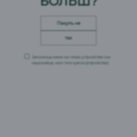
БОЛЬШ?
менеджмента.
Пакуль не
так
Информационный лист по ИСМ 2023.pdf
Запомніць мяне на гэтым устройстве
(не
націскайце, калі гэта чужое ўстройства)
Политика ИСМ.pdf