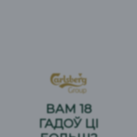
направлены на удовлетворение потребностей и
ожиданий потребителей, клиентов, а также других
заинтересованных сторон – поставщиков,
партнеров, общества и сотрудников, в получении
безопасного продукта наилучшего качества.
В компании было принято решение о создании и
поддержании Интегрированной Системы
Менеджмента в полном соответствии с
законодательством Республики Беларусь,
международными стандартами по системам
менеджмента, политиками и процедурами
Carlsberg Group.
ВАМ 18
Обязательства, которые мы берем на себя в
отношении качества и безопасности пищевых
ГАДОЎ ЦІ
продуктов, охраны окружающей среды, охраны
здоровья и безопасности труда, можно найти в
нашей политике по интегрированной системе