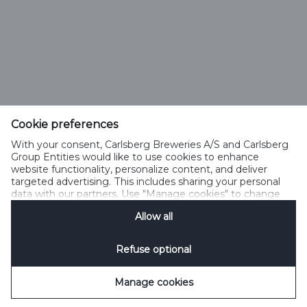
Вопросы от потребителей: +375(29) 500 18 01
Тел: +375172395801, Факс: +375172395802
info@alivaria.by
Cookie preferences
With your consent, Carlsberg Breweries A/S and Carlsberg
Group Entities would like to use cookies to enhance
website functionality, personalize content, and deliver
Политика Cookies
Legal Notice
Контакты
targeted advertising. This includes sharing your personal
Управление файлами cookie
SpeakUp
data with our partners. Use "Manage cookies" to change
your consent preferences anytime. See our
Cookie
Allow all
Notification
&
Privacy Notification
for details.
Refuse optional
Manage cookies