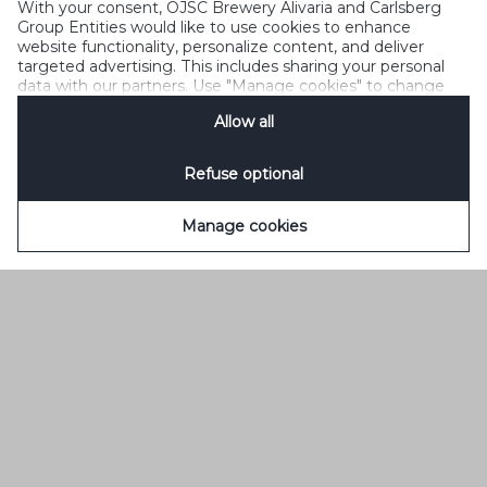
With your consent, OJSC Brewery Alivaria and Carlsberg
Group Entities would like to use cookies to enhance
website functionality, personalize content, and deliver
Политика Cookies
Legal Notice
Контакты
targeted advertising. This includes sharing your personal
Управление файлами cookie
SpeakUp
data with our partners. Use "Manage cookies" to change
your consent preferences anytime. See our
Cookie
Allow all
Notification
&
Privacy Notification
for details.
Refuse optional
Manage cookies