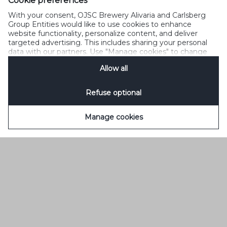
Cookie preferences
With your consent, OJSC Brewery Alivaria and Carlsberg
Group Entities would like to use cookies to enhance
website functionality, personalize content, and deliver
Политика Cookies
Legal Notice
Контакты
targeted advertising. This includes sharing your personal
Управление файлами cookie
SpeakUp
data with our partners. Use "Manage cookies" to change
your consent preferences anytime. See our
Cookie
Allow all
Notification
&
Privacy Notification
for details.
Refuse optional
Manage cookies